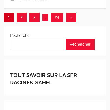
w
p
Pagination
Articles
1
2
3
…
24
»
suivants
des
publications
Rechercher
Rechercher
TOUT SAVOIR SUR LA SFR
RACINES-SAHEL