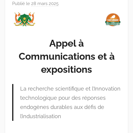
Publié le
28 mars 2025
p
a
r
r
a
Appel à
c
i
Communications et à
n
e
expositions
s
-
La recherche scientifique et l’Innovation
w
p
technologique pour des réponses
endogènes durables aux défis de
l’industrialisation