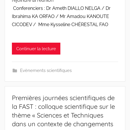
rejoindre la réunion
n
e
Conferenciers : Dr Ameth DIALLO NELGA / Dr
s
Ibrahima KA ORFAO / Mr Amadou KANOUTE
-
CICODEV / Mme Kysseline CHÉRESTAL FAO
w
p
Continuer la lecture
Evènements scientifiques
Premières journées scientifiques de
la FAST : colloque scientifique sur le
thème « Sciences et Techniques
dans un contexte de changements