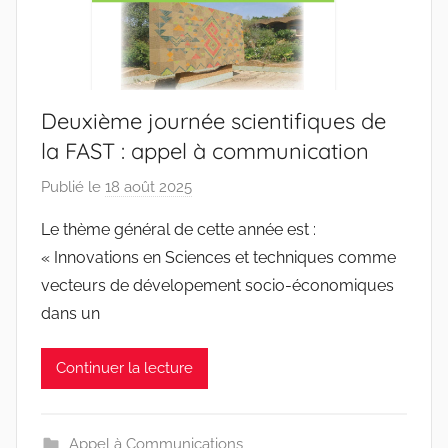
Deuxième journée scientifiques de
la FAST : appel à communication
Publié le
18 août 2025
p
a
Le thème général de cette année est :
r
« Innovations en Sciences et techniques comme
r
vecteurs de dévelopement socio-économiques
a
dans un
c
i
Continuer la lecture
n
e
s
Appel à Communications
-