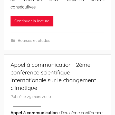
consécutives.
Continuer la lecture
Bourses et études
Appel à communication : 2ème
conférence scientifique
internationale sur le changement
climatique
Publié le
29 mars 2020
p
a
r
Appel à communication :
Deuxième conférence