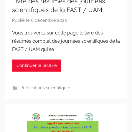
Livre des résumés des journées
scientifiques de la FAST / UAM
Publié le
6 décembre 2025
p
a
Vous trouverez sur cette page le livre des
r
résumés complet des journées scientifiques de la
r
FAST / UAM qui se
a
c
Continuer la lecture
i
n
e
Publications scientifiques
s
-
w
p