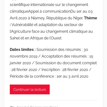
r
scientifique internationale sur le changement
a
climatiqueAppel à communicationDu 1er au 03
c
Avril 2020 à Niamey, République du Niger.
Thème
i
:
Vulnérabilité et adaptation du secteur de
n
l’Agriculture face au changement climatique au
e
Sahel et en Afrique de l’Ouest
s
-
Dates limites :
Soumission des résumés : 30
w
novembre 2019 / Acceptation des résumés : 15
p
janvier 2020 / Soumission du document complet
: 28 février 2020 / Inscription : 28 février 2020 /
Période de la conférence : 1er au 3 avril 2020
Continuer la lecture