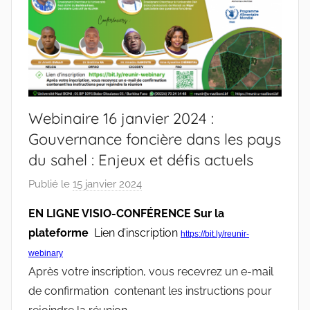
Webinaire 16 janvier 2024 :
Gouvernance foncière dans les pays
du sahel : Enjeux et défis actuels
Publié le
15 janvier 2024
p
a
EN LIGNE VISIO-CONFÉRENCE Sur la
r
plateforme
Lien d’inscription
https://bit.ly/reunir-
r
webinary
a
Après votre inscription, vous recevrez un e-mail
c
de confirmation contenant les instructions pour
i