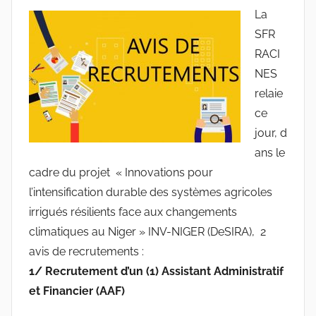
a
La
r
SFR
r
RACI
a
NES
c
relaie
i
n
ce
e
jour, d
s
ans le
-
cadre du projet « Innovations pour
w
l’intensification durable des systèmes agricoles
p
irrigués résilients face aux changements
climatiques au Niger » INV-NIGER (DeSIRA), 2
avis de recrutements :
1/ Recrutement d’un (1) Assistant Administratif
et Financier (AAF)