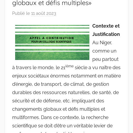
globaux et défis multiples»
Publié le
11 août 2023
p
a
Contexte et
r
Justification
r
Au Niger,
a
comme un
c
peu partout
i
ième
à travers le monde, le 21
n
siècle a vu naître des
e
enjeux sociétaux énormes notamment en matière
s
d’énergie, de transport, de climat, de gestion
-
durables des ressources naturelles, de santé, de
w
sécurité et de défense, etc. impliquant des
p
changements globaux et défis multiples et
multiformes. Dans ce contexte, la recherche
scientifique se doit d’être un véritable levier de