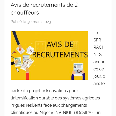
Avis de recrutements de 2
chauffeurs
Publié le
30 mars 2023
p
a
La
r
SFR
r
RACI
a
NES
c
annon
i
n
ce ce
e
jour, d
s
ans le
-
cadre du projet « Innovations pour
w
l’intensification durable des systèmes agricoles
p
irrigués résilients face aux changements
climatiques au Niger » INV-NIGER (DeSIRA), un