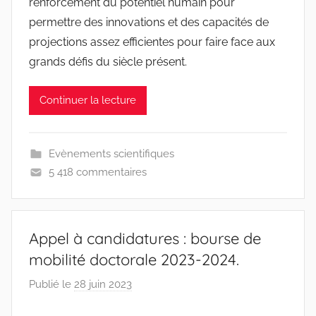
renforcement du potentiel humain pour
permettre des innovations et des capacités de
projections assez efficientes pour faire face aux
grands défis du siècle présent.
Continuer la lecture
Evènements scientifiques
5 418 commentaires
Appel à candidatures : bourse de
mobilité doctorale 2023-2024.
Publié le
28 juin 2023
p
a