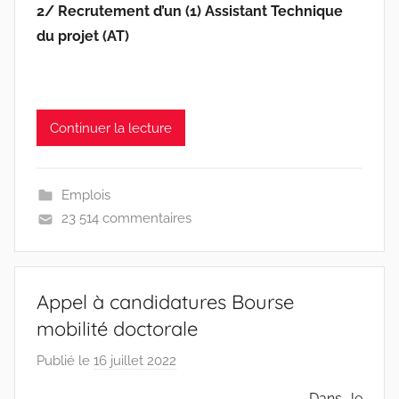
2/ Recrutement d’un (1) Assistant Technique
du projet (AT)
Continuer la lecture
Emplois
23 514 commentaires
Appel à candidatures Bourse
mobilité doctorale
Publié le
16 juillet 2022
p
a
Dans le