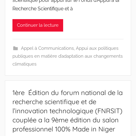
scientifique pour appui sur le Fonds d’Appui à la
r
Recherche Scientifique et à
a
c
Continuer la lecture
i
n
e
Appel à Communications
,
Appui aux politiques
s
publiques en matière d’adaptation aux changements
-
climatiques
w
p
1ère Édition du forum national de la
recherche scientifique et de
l’innovation technologique (FNRSIT)
couplée a la 9ème édition du salon
professionnel 100% Made in Niger