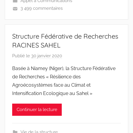
Appel à Communications
3 499 commentaires
Structure Fédérative de Recherches
RACINES SAHEL
Publié le
30 janvier 2020
p
a
Basée à Niamey (Niger), la Structure Fédérative
r
de Recherches « Résilience des
r
Agroécosystèmes face au Climat et
a
Intensification Ecologique au Sahel »
c
i
Continuer la lecture
n
e
s
Vie de la structure
-