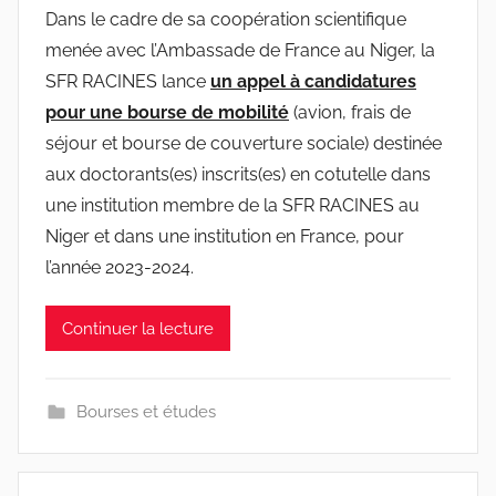
r
Dans le cadre de sa coopération scientifique
r
menée avec l’Ambassade de France au Niger, la
a
SFR RACINES lance
un appel à candidatures
c
pour une bourse de mobilité
(avion, frais de
i
séjour et bourse de couverture sociale) destinée
n
aux doctorants(es) inscrits(es) en cotutelle dans
e
une institution membre de la SFR RACINES au
s
Niger et dans une institution en France, pour
-
l’année 2023-2024.
w
p
Continuer la lecture
Bourses et études