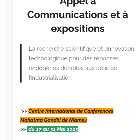
Appel à
i
Communications et à
n
e
expositions
s
-
w
La recherche scientifique et l’Innovation
p
technologique pour des réponses
endogènes durables aux défis de
l’industrialisation
>>
Centre International de Conférences
Mahatma Gandhi de Niamey
>>
du 27 au 31 Mai 2025