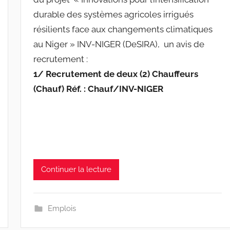
a
durable des systèmes agricoles irrigués
c
i
résilients face aux changements climatiques
n
au Niger » INV-NIGER (DeSIRA), un avis de
e
recrutement :
s
1/
Recrutement de deux (2) Chauffeurs
-
(Chauf) Réf. : Chauf/INV-NIGER
w
p
Continuer la lecture
Emplois