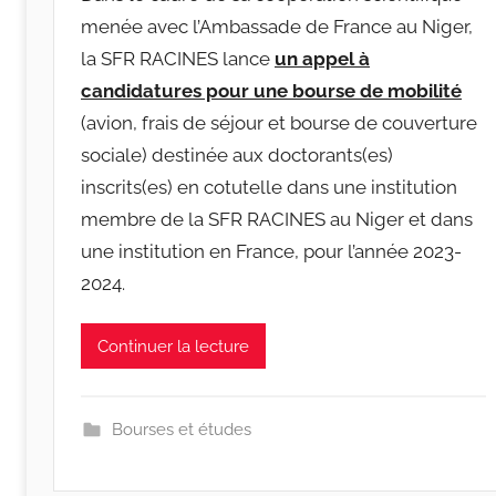
r
menée avec l’Ambassade de France au Niger,
a
la SFR RACINES lance
un appel à
c
candidatures pour une bourse de mobilité
i
(avion, frais de séjour et bourse de couverture
n
e
sociale) destinée aux doctorants(es)
s
inscrits(es) en cotutelle dans une institution
-
membre de la SFR RACINES au Niger et dans
w
une institution en France, pour l’année 2023-
p
2024.
Continuer la lecture
Bourses et études