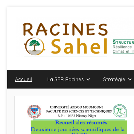
Aller
au
contenu
Accueil
La SFR Racines
Stratégie