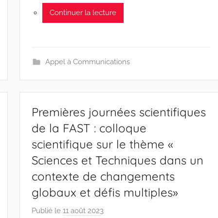
Continuer la lecture
Appel à Communications
Premières journées scientifiques
de la FAST : colloque
scientifique sur le thème «
Sciences et Techniques dans un
contexte de changements
globaux et défis multiples»
Publié le
11 août 2023
p