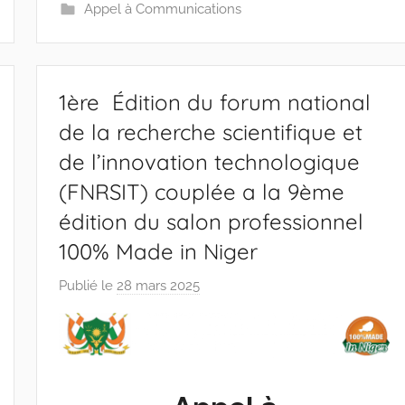
-
Appel à Communications
w
p
1ère Édition du forum national
de la recherche scientifique et
de l’innovation technologique
(FNRSIT) couplée a la 9ème
édition du salon professionnel
100% Made in Niger
Publié le
28 mars 2025
p
a
r
r
a
c