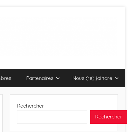
bres
Partenaires
Nous (re) joindre
Rechercher
Rechercher