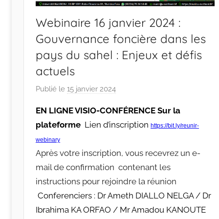
Webinaire 16 janvier 2024 :
Gouvernance foncière dans les
pays du sahel : Enjeux et défis
actuels
Publié le
15 janvier 2024
p
a
EN LIGNE VISIO-CONFÉRENCE Sur la
r
plateforme
Lien d’inscription
https://bit.ly/reunir-
r
a
webinary
Après votre inscription, vous recevrez un e-
c
i
mail de confirmation contenant les
n
instructions pour rejoindre la réunion
e
Conferenciers : Dr Ameth DIALLO NELGA / Dr
s
Ibrahima KA ORFAO / Mr Amadou KANOUTE
-