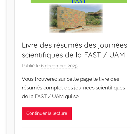
Livre des résumés des journées
scientifiques de la FAST / UAM
Publié le
6 décembre 2025
p
a
Vous trouverez sur cette page le livre des
r
résumés complet des journées scientifiques
r
de la FAST / UAM qui se
a
c
i
Continuer la lecture
n
e