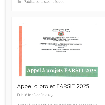
s
Publications scientifiques
-
w
p
Appel a projet FARSIT 2025
Publié le
18 août 2025
p
a