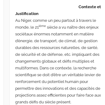
a
Contexte et
r
Justification
r
Au Niger, comme un peu partout à travers le
a
ième
monde, le 21
siècle a vu naître des enjeux
c
i
sociétaux énormes notamment en matière
n
d’énergie, de transport, de climat, de gestion
e
durables des ressources naturelles, de santé,
s
de sécurité et de défense, etc. impliquant des
-
changements globaux et défis multiples et
w
multiformes. Dans ce contexte, la recherche
p
scientifique se doit d’être un véritable levier de
renforcement du potentiel humain pour
permettre des innovations et des capacités de
projections assez efficientes pour faire face aux
grands défis du siècle présent.