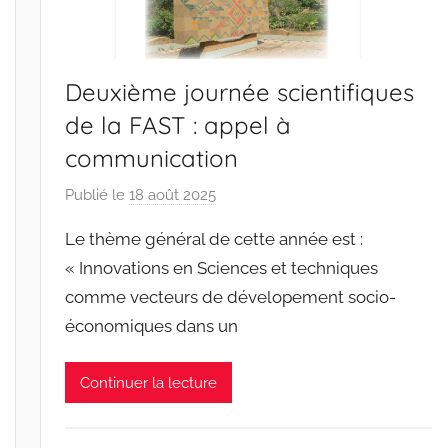
Deuxième journée scientifiques
de la FAST : appel à
communication
Publié le
18 août 2025
p
a
Le thème général de cette année est :
r
« Innovations en Sciences et techniques
r
comme vecteurs de dévelopement socio-
a
économiques dans un
c
i
n
Continuer la lecture
e
s