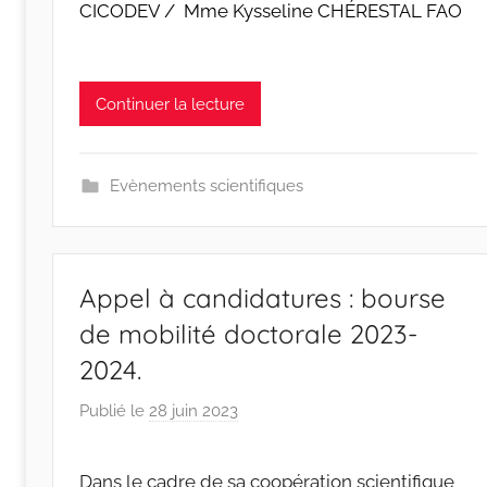
CICODEV / Mme Kysseline CHÉRESTAL FAO
w
p
Continuer la lecture
Evènements scientifiques
Appel à candidatures : bourse
de mobilité doctorale 2023-
2024.
Publié le
28 juin 2023
p
a
r
Dans le cadre de sa coopération scientifique