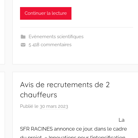
Continuer la lecture
Evènements scientifiques
5 418 commentaires
Avis de recrutements de 2
chauffeurs
Publié le
30 mars 2023
p
a
La
r
SFR RACINES annonce ce jour, dans le cadre
r
du projet « Innovations pour l’intensification