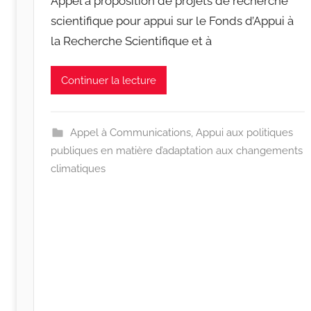
Appel à proposition de projets de recherche
r
scientifique pour appui sur le Fonds d’Appui à
r
la Recherche Scientifique et à
a
c
i
Continuer la lecture
n
e
s
Appel à Communications
,
Appui aux politiques
-
publiques en matière d’adaptation aux changements
w
climatiques
p