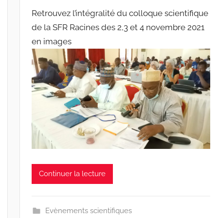
a
Retrouvez l’intégralité du colloque scientifique
r
de la SFR Racines des 2,3 et 4 novembre 2021
r
en images
a
c
i
n
e
s
-
w
p
Continuer la lecture
Evènements scientifiques