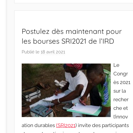
Postulez dès maintenant pour
les bourses SRI2021 de l’IRD
Publié le
18 avril 2021
p
a
Le
r
Congr
r
ès 2021
a
c
sur la
i
recher
n
che et
e
l’innov
s
ation durables
(SRI2021
) invite des participants
-