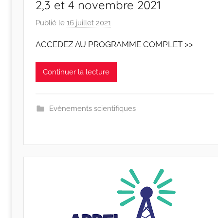
2,3 et 4 novembre 2021
Publié le
16 juillet 2021
p
a
ACCEDEZ AU PROGRAMME COMPLET >>
r
r
Continuer la lecture
a
c
i
Evènements scientifiques
n
e
s
-
w
p