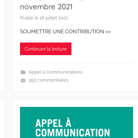
novembre 2021
Publié le
16 juillet 2021
p
a
SOUMETTRE UNE CONTRIBUTION >>
r
r
Continuer la lecture
a
c
i
Appel à Communications
n
393 commentaires
e
s
-
w
p