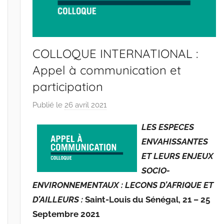
COLLOQUE INTERNATIONAL :
Appel à communication et
participation
Publié le
26 avril 2021
p
a
LES ESPECES
r
ENVAHISSANTES
r
ET LEURS ENJEUX
a
c
SOCIO-
i
ENVIRONNEMENTAUX : LECONS D’AFRIQUE ET
n
D’AILLEURS :
Saint-Louis du Sénégal, 21 – 25
e
Septembre 2021
s