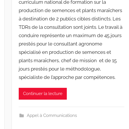
curriculum national de formation sur la
n
e
production de semences et plants maraîchers
s
à destination de 2 publics cibles distincts. Les
-
TDRs de la consultation sont joints. Le travail à
w
conduire représente un maximum de 45 jours
p
prestés pour le consultant agronome
spécialisé en production de semences et
plants maraîchers, chef de mission et de 15
jours prestés pour le méthodologue,
spécialiste de l’approche par compétences.
Continuer la lecture
Appel à Communications