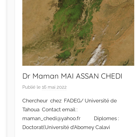
Dr Maman MAI ASSAN CHEDI
Publié le
16 mai 2022
p
a
Chercheur chez FADEG/ Université de
r
Tahoua Contact email :
r
maman_chedi@yahoo.fr Diplomes :
a
Doctorat(Université d’Abomey Calavi
c
i