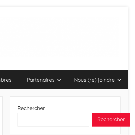
bres
Partenaires
Nous (re) joindre
Rechercher
Rechercher