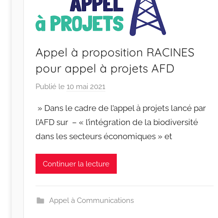
Appel à proposition RACINES
pour appel à projets AFD
Publié le
10 mai 2021
p
a
» Dans le cadre de l’appel à projets lancé par
r
l’AFD sur – « l’intégration de la biodiversité
r
dans les secteurs économiques » et
a
c
i
Continuer la lecture
n
e
s
Appel à Communications
-