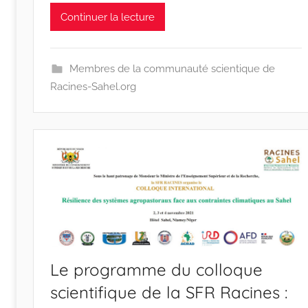
n
Continuer la lecture
e
s
-
Membres de la communauté scientique de
w
Racines-Sahel.org
p
Le programme du colloque
scientifique de la SFR Racines :