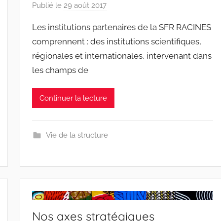
Publié le
29 août 2017
p
a
Les institutions partenaires de la SFR RACINES
r
comprennent : des institutions scientifiques,
r
régionales et internationales, intervenant dans
a
les champs de
c
i
n
Continuer la lecture
e
s
-
Vie de la structure
w
p
Nos axes stratégiques