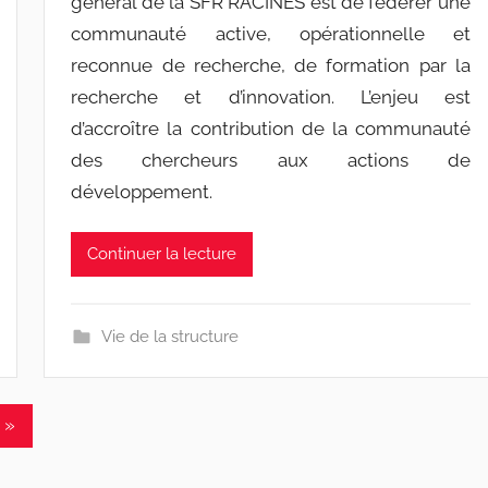
général de la SFR RACINES est de fédérer une
w
communauté active, opérationnelle et
p
reconnue de recherche, de formation par la
recherche et d’innovation. L’enjeu est
d’accroître la contribution de la communauté
des chercheurs aux actions de
développement.
Continuer la lecture
Vie de la structure
Articles
»
suivants