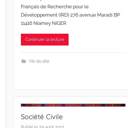
r
Français de Recherche pour le
r
Développement (IRD) 276 avenue Maradi BP
a
11416 Niamey NIGER
c
i
n
Continuer la lecture
e
s
-
Vie du site
w
p
Société Civile
Publié le
29 août 2017
p