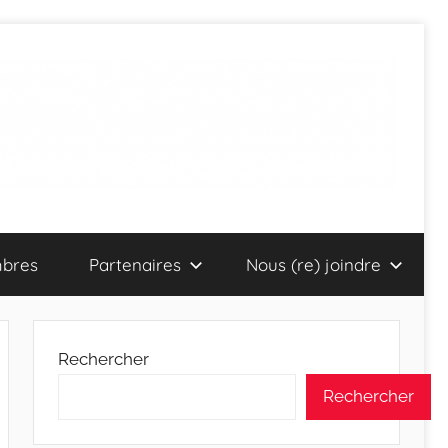
bres
Partenaires
Nous (re) joindre
Rechercher
Rechercher