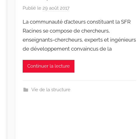
Publié le
29 août 2017
p
a
La communauté d’acteurs constituant la SFR
r
Racines se compose de chercheurs,
r
enseignants-chercheurs, experts et ingénieurs
a
de développement convaincus de la
c
i
n
Continuer la lecture
e
s
-
Vie de la structure
w
p