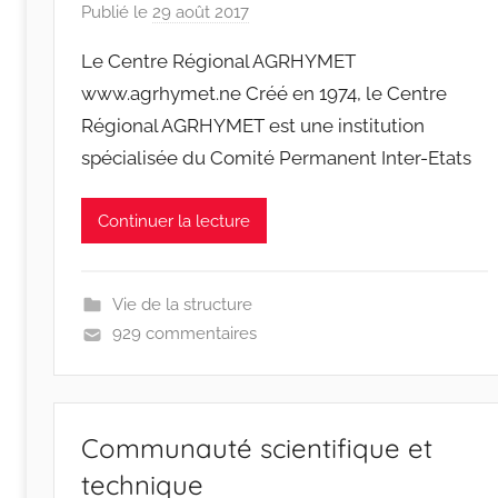
Publié le
29 août 2017
p
a
Le Centre Régional AGRHYMET
r
www.agrhymet.ne Créé en 1974, le Centre
r
Régional AGRHYMET est une institution
a
spécialisée du Comité Permanent Inter-Etats
c
i
n
Continuer la lecture
e
s
-
Vie de la structure
w
929 commentaires
p
Communauté scientifique et
technique