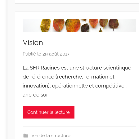
Vision
Publié le
29 août 2017
p
a
La SFR Racines est une structure scientifique
r
de référence (recherche, formation et
r
innovation), opérationnelle et compétitive : –
a
ancrée sur
c
i
n
Continuer la lecture
e
s
-
Vie de la structure