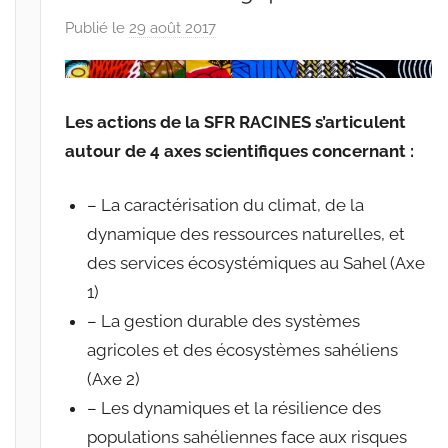
Publié le
29 août 2017
p
a
r
r
Les actions de la SFR RACINES s’articulent
a
autour de 4 axes scientifiques concernant :
c
i
– La caractérisation du climat, de la
n
dynamique des ressources naturelles, et
e
s
des services écosystémiques au Sahel (Axe
-
1)
w
– La gestion durable des systèmes
p
agricoles et des écosystèmes sahéliens
(Axe 2)
– Les dynamiques et la résilience des
populations sahéliennes face aux risques