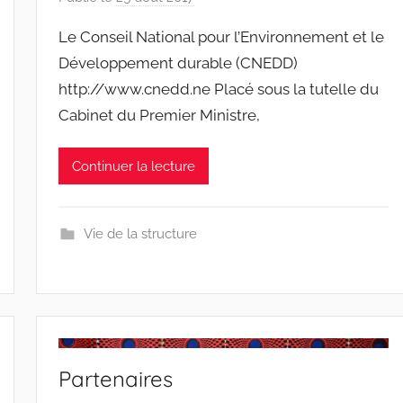
a
Le Conseil National pour l’Environnement et le
r
Développement durable (CNEDD)
r
http://www.cnedd.ne Placé sous la tutelle du
a
Cabinet du Premier Ministre,
c
i
n
Continuer la lecture
e
s
-
Vie de la structure
w
p
Partenaires