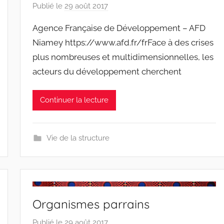
Publié le
29 août 2017
p
a
Agence Française de Développement – AFD
r
Niamey https://www.afd.fr/frFace à des crises
r
plus nombreuses et multidimensionnelles, les
a
acteurs du développement cherchent
c
i
n
Continuer la lecture
e
s
-
Vie de la structure
w
p
Organismes parrains
Publié le
29 août 2017
p