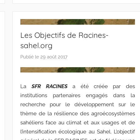
Les Objectifs de Racines-
sahel.org
Publié le
29 août 2017
p
a
r
r
La
SFR RACINES
a été créée par des
a
institutions partenaires engagés dans la
c
recherche pour le développement sur le
i
thème de la résilience des agroécosystèmes
n
e
sahéliens face au climat et aux usages et de
s
l’intensification écologique au Sahel. L’objectif
-