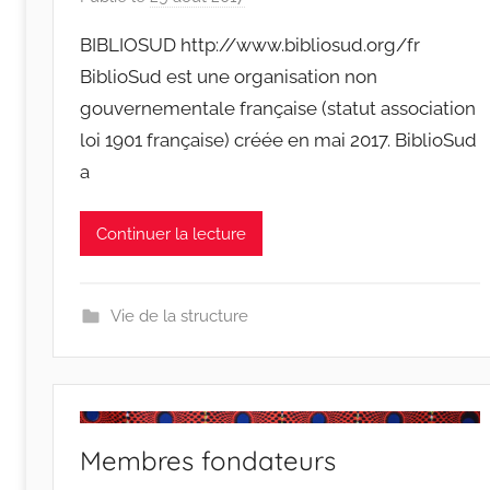
a
BIBLIOSUD http://www.bibliosud.org/fr
r
BiblioSud est une organisation non
r
gouvernementale française (statut association
a
loi 1901 française) créée en mai 2017. BiblioSud
c
i
a
n
e
Continuer la lecture
s
-
w
Vie de la structure
p
Membres fondateurs