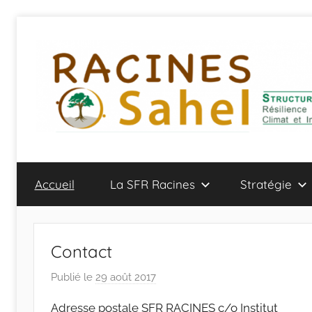
Aller
au
contenu
Accueil
La SFR Racines
Stratégie
Contact
Publié le
29 août 2017
p
a
Adresse postale SFR RACINES c/o Institut