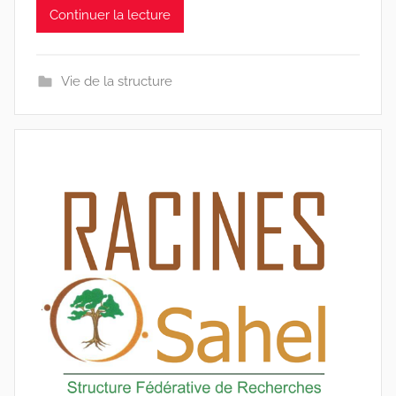
Continuer la lecture
i
n
e
Vie de la structure
s
-
w
p