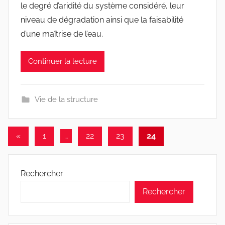
le degré d’aridité du système considéré, leur
niveau de dégradation ainsi que la faisabilité
d’une maîtrise de l’eau.
Continuer la lecture
Vie de la structure
Pagination
Publications
«
1
…
22
23
24
précédentes
des
publications
Rechercher
Rechercher