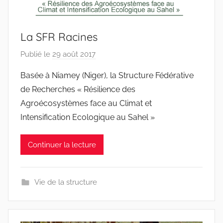
La SFR Racines
Publié le
29 août 2017
p
a
Basée à Niamey (Niger), la Structure Fédérative
r
de Recherches « Résilience des
r
Agroécosystèmes face au Climat et
a
Intensification Ecologique au Sahel »
c
i
Continuer la lecture
n
e
s
Vie de la structure
-
w
p