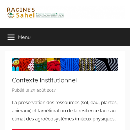
Aller
au
contenu
Menu
Contexte institutionnel
Publié le
29 août 2017
p
a
La préservation des ressources (sol, eau, plantes,
r
animaux) et l’amélioration de la résilience face au
r
climat des agroécosystèmes (milieux physiques,
a
c