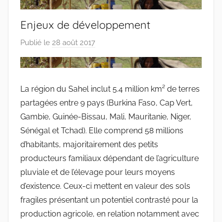
Enjeux de développement
Publié le
28 août 2017
p
a
r
r
La région du Sahel inclut 5.4 million km² de terres
a
partagées entre 9 pays (Burkina Faso, Cap Vert,
c
Gambie, Guinée-Bissau, Mali, Mauritanie, Niger,
i
Sénégal et Tchad). Elle comprend 58 millions
n
d’habitants, majoritairement des petits
e
producteurs familiaux dépendant de l’agriculture
s
-
pluviale et de l’élevage pour leurs moyens
w
d’existence. Ceux-ci mettent en valeur des sols
p
fragiles présentant un potentiel contrasté pour la
production agricole, en relation notamment avec