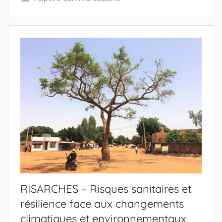
s
-
w
p
RISARCHES – Risques sanitaires et
résilience face aux changements
climatiques et environnementaux