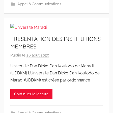
Appel à Communications
-
w
p
PRESENTATION DES INSTITUTIONS
MEMBRES
Publié le
26 août 2020
p
a
Université Dan Dicko Dan Koulodo de Maradi
r
(UDDKM) L’Université Dan Dicko Dan Koulodo de
r
Maradi (UDDKM) est créée par ordonnance
a
c
Continuer la lecture
i
n
e