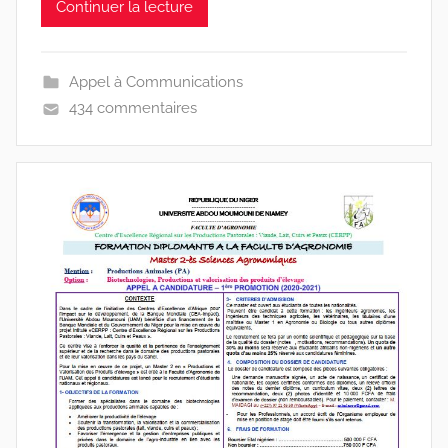
Continuer la lecture
n
e
s
Appel à Communications
-
434 commentaires
w
p