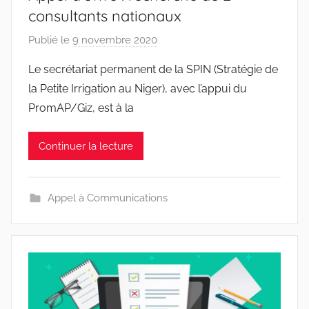
consultants nationaux
Publié le
9 novembre 2020
p
a
Le secrétariat permanent de la SPIN (Stratégie de
r
la Petite Irrigation au Niger), avec l’appui du
r
PromAP/Giz, est à la
a
c
Continuer la lecture
i
n
e
Appel à Communications
s
-
w
p