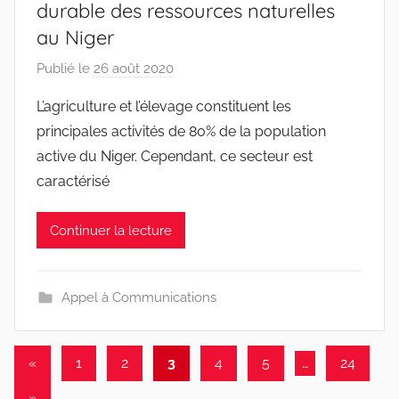
durable des ressources naturelles
au Niger
Publié le
26 août 2020
p
a
L’agriculture et l’élevage constituent les
r
principales activités de 80% de la population
r
active du Niger. Cependant, ce secteur est
a
caractérisé
c
i
Continuer la lecture
n
e
s
Appel à Communications
-
w
p
Pagination
Publications
«
1
2
3
4
5
…
24
précédentes
des
Articles
»