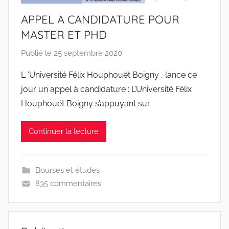
APPEL A CANDIDATURE POUR
MASTER ET PHD
Publié le
25 septembre 2020
p
a
L ’Université Félix Houphouët Boigny , lance ce
r
jour un appel à candidature : L’Université Félix
r
Houphouët Boigny s’appuyant sur
a
c
Continuer la lecture
i
n
e
Bourses et études
s
835 commentaires
-
w
p