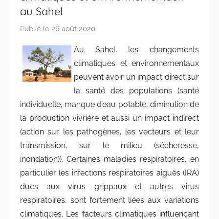
au Sahel
Publié le
26 août 2020
p
a
Au Sahel, les changements
r
climatiques et environnementaux
r
peuvent avoir un impact direct sur
a
la santé des populations (santé
c
individuelle, manque d’eau potable, diminution de
i
la production vivrière et aussi un impact indirect
n
e
(action sur les pathogènes, les vecteurs et leur
s
transmission, sur le milieu (sécheresse,
-
inondation)). Certaines maladies respiratoires, en
w
particulier les infections respiratoires aiguës (IRA)
p
dues aux virus grippaux et autres virus
respiratoires, sont fortement liées aux variations
climatiques. Les facteurs climatiques influençant