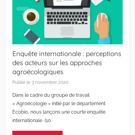
Enquête internationale : perceptions
des acteurs sur les approches
agroécologiques
Publié le
3 novembre 2020
p
a
Dans le cadre du groupe de travail
r
« Agroécologie » initié par le département
r
Ecobio, nous lançons une courte enquête
a
internationale (10
c
i