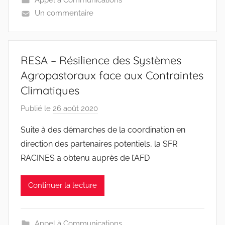
Appel à Communications
s
Un commentaire
-
w
p
RESA – Résilience des Systèmes
Agropastoraux face aux Contraintes
Climatiques
Publié le
26 août 2020
p
a
Suite à des démarches de la coordination en
r
direction des partenaires potentiels, la SFR
r
RACINES a obtenu auprès de l’AFD
a
c
Continuer la lecture
i
n
e
Appel à Communications