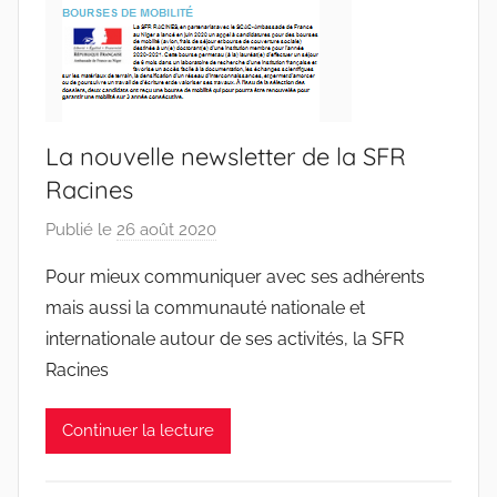
La nouvelle newsletter de la SFR
Racines
Publié le
26 août 2020
p
a
Pour mieux communiquer avec ses adhérents
r
mais aussi la communauté nationale et
r
internationale autour de ses activités, la SFR
a
Racines
c
i
Continuer la lecture
n
e
s