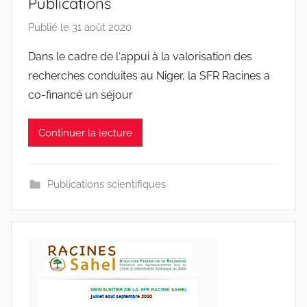
Publications
Publié le
31 août 2020
p
a
Dans le cadre de l‘appui à la valorisation des
r
recherches conduites au Niger, la SFR Racines a
r
co-financé un séjour
a
c
Continuer la lecture
i
n
e
Publications scientifiques
s
-
w
p