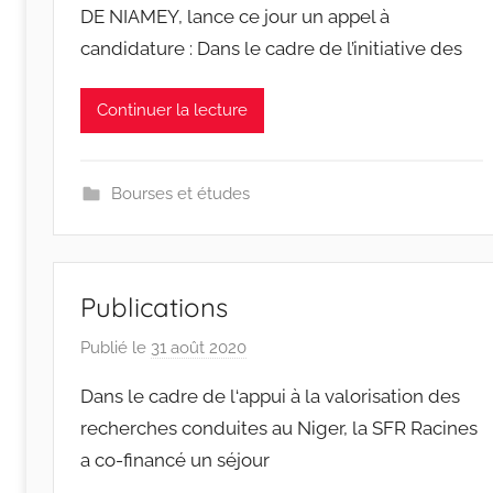
DE NIAMEY, lance ce jour un appel à
r
candidature : Dans le cadre de l’initiative des
a
c
i
Continuer la lecture
n
e
s
Bourses et études
-
w
p
Publications
Publié le
31 août 2020
p
a
Dans le cadre de l‘appui à la valorisation des
r
recherches conduites au Niger, la SFR Racines
r
a co-financé un séjour
a
c