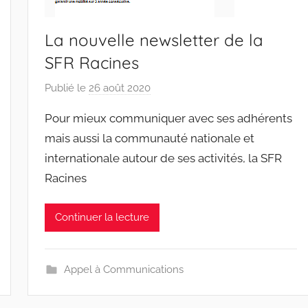
La nouvelle newsletter de la
SFR Racines
Publié le
26 août 2020
p
a
Pour mieux communiquer avec ses adhérents
r
mais aussi la communauté nationale et
r
internationale autour de ses activités, la SFR
a
Racines
c
i
n
Continuer la lecture
e
s
-
Appel à Communications
w
p