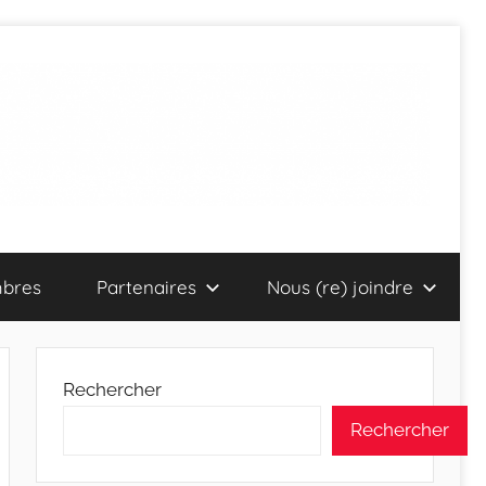
bres
Partenaires
Nous (re) joindre
Rechercher
Rechercher