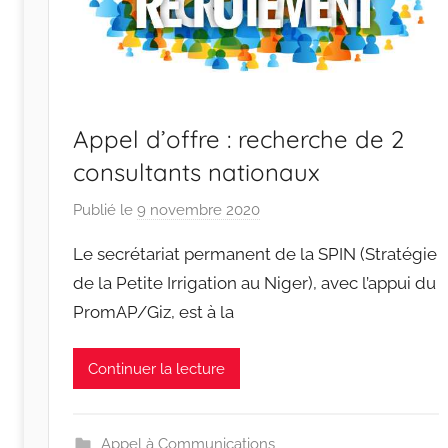
Appel d’offre : recherche de 2
consultants nationaux
Publié le
9 novembre 2020
p
a
Le secrétariat permanent de la SPIN (Stratégie
r
de la Petite Irrigation au Niger), avec l’appui du
r
PromAP/Giz, est à la
a
c
i
Continuer la lecture
n
e
s
Appel à Communications