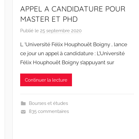
APPEL A CANDIDATURE POUR
MASTER ET PHD
Publié le
25 septembre 2020
p
a
L ’Université Félix Houphouët Boigny , lance
r
ce jour un appel à candidature : L’Université
r
Félix Houphouët Boigny s’appuyant sur
a
c
i
Continuer la lecture
n
e
s
Bourses et études
-
835 commentaires
w
p