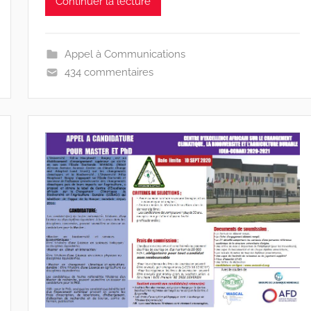
Continuer la lecture
e
s
-
Appel à Communications
w
434 commentaires
p