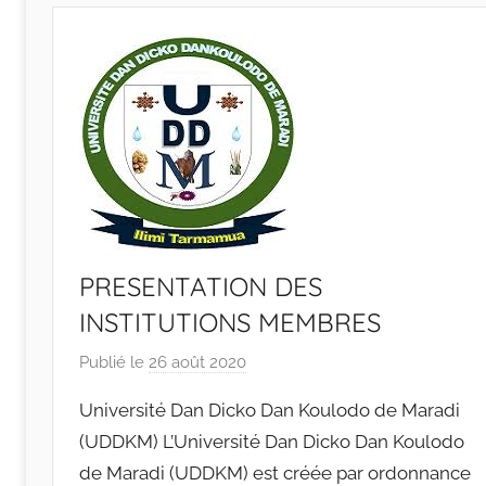
PRESENTATION DES
INSTITUTIONS MEMBRES
Publié le
26 août 2020
p
a
Université Dan Dicko Dan Koulodo de Maradi
r
(UDDKM) L’Université Dan Dicko Dan Koulodo
r
de Maradi (UDDKM) est créée par ordonnance
a