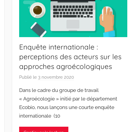
Enquête internationale :
perceptions des acteurs sur les
approches agroécologiques
Publié le
3 novembre 2020
p
a
Dans le cadre du groupe de travail
r
« Agroécologie » initié par le département
r
Ecobio, nous lançons une courte enquête
a
internationale (10
c
i
n