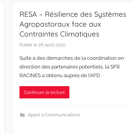
RESA – Résilience des Systèmes
Agropastoraux face aux
Contraintes Climatiques
Publié le
26 août 2020
p
a
Suite à des démarches de la coordination en
r
direction des partenaires potentiels, la SFR
r
RACINES a obtenu auprès de l’AFD
a
c
i
Continuer la lecture
n
e
s
Appel à Communications
-
w