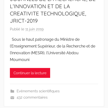
L’INNOVATION ET DE LA
CREATIVITE TECHNOLOGIQUE,
JRICT-2019
Publié le
11 juin 2019
p
a
Sous le haut patronage du Ministre de
r
l’Enseignement Supérieur, de la Recherche et de
r
l’Innovation (MESRI), l’Université Abdou
a
Moumouni
c
i
Continuer la lecture
n
e
s
Evènements scientifiques
-
432 commentaires
w
p