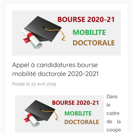
Appel à candidatures bourse
mobilité doctorale 2020-2021
Publié le
22 avril 2019
p
a
Dans
r
le
r
cadre
a
de la
c
coopé
i