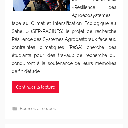
c
«Résilience des
i
n
Agroécosystèmes
e
face au Climat et Intensification Ecologique au
s
Sahel » (SFR-RACINES) le projet de recherche
-
Résilience des Systèmes Agropastoraux face aux
w
contraintes climatiques (ReSA) cherche des
p
étudiants pour des travaux de recherche qui
conduiront à la soutenance de leurs mémoires
de fin d’étude.
Continuer la lecture
Bourses et études