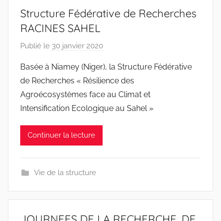
Structure Fédérative de Recherches
RACINES SAHEL
Publié le
30 janvier 2020
p
a
Basée à Niamey (Niger), la Structure Fédérative
r
de Recherches « Résilience des
r
Agroécosystèmes face au Climat et
a
Intensification Ecologique au Sahel »
c
i
Continuer la lecture
n
e
s
Vie de la structure
-
w
p
JOURNEES DE LA RECHERCHE, DE