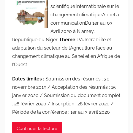
a
scientifique internationale sur le
c
changement climatiqueAppel à
i
communicationDu 1er au 03
n
Avril 2020 à Niamey,
e
République du Niger.
Thème :
Vulnérabilité et
s
adaptation du secteur de l’Agriculture face au
-
changement climatique au Sahel et en Afrique de
w
p
l’Ouest
Dates limites :
Soumission des résumés : 30
novembre 2019 / Acceptation des résumés : 15
janvier 2020 / Soumission du document complet
: 28 février 2020 / Inscription : 28 février 2020 /
Période de la conférence : 1er au 3 avril 2020
Continuer la lecture