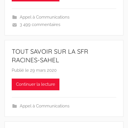
Appel à Communications
3 499 commentaires
TOUT SAVOIR SUR LA SFR
RACINES-SAHEL
Publié le
29 mars 2020
p
a
Continuer la lecture
r
r
a
Appel à Communications
c
i
n