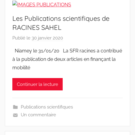
e
s
Les Publications scientifiques de
-
w
RACINES SAHEL
p
Publié le
30 janvier 2020
p
a
Niamey le 31/01/20 La SFR racines a contribué
r
à la publication de deux articles en finançant la
r
mobilité
a
c
Continuer la lecture
i
n
e
Publications scientifiques
s
Un commentaire
-
w
p