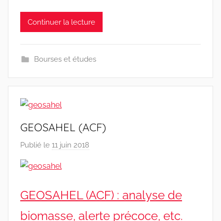
Continuer la lecture
Bourses et études
GEOSAHEL (ACF)
Publié le
11 juin 2018
p
a
r
r
GEOSAHEL (ACF) : analyse de
a
c
biomasse, alerte précoce, etc.