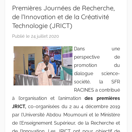
Premières Journées de Recherche,
de l’Innovation et de la Créativité
Technologie (JRICT)
Publié le
24 juillet 2020
p
a
Dans une
r
perspective de
r
promotion du
a
dialogue science-
c
société, la SFR
i
n
RACINES a contribué
e
à l’organisation et l’animation
des premières
s
JRICT,
co-organisées du 2 au 4 décembre 2019
-
par l’Université Abdou Moumouni et le Ministère
w
de l’Enseignement Supérieur, de la Recherche et
p
de l’Innovation. Les JRICT ont pour objectif de