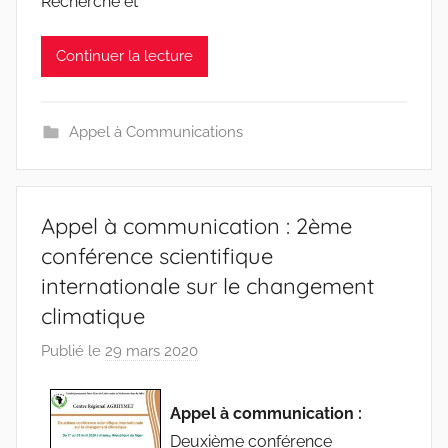
Recherche et
c
i
Continuer la lecture
n
e
s
Appel à Communications
-
w
p
Appel à communication : 2ème
conférence scientifique
internationale sur le changement
climatique
Publié le
29 mars 2020
p
a
r
Appel à communication :
r
Deuxième conférence