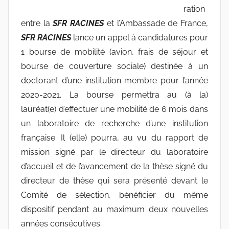
n
ration
e
entre la
SFR RACINES
et l’Ambassade de France,
s
SFR RACINES
lance un appel à candidatures pour
-
1 bourse de mobilité (avion, frais de séjour et
w
bourse de couverture sociale) destinée à un
p
doctorant d’une institution membre pour l’année
2020-2021. La bourse permettra au (à la)
lauréat(e) d’effectuer une mobilité de 6 mois dans
un laboratoire de recherche d’une institution
française. Il (elle) pourra, au vu du rapport de
mission signé par le directeur du laboratoire
d’accueil et de l’avancement de la thèse signé du
directeur de thèse qui sera présenté devant le
Comité de sélection, bénéficier du même
dispositif pendant au maximum deux nouvelles
années consécutives.