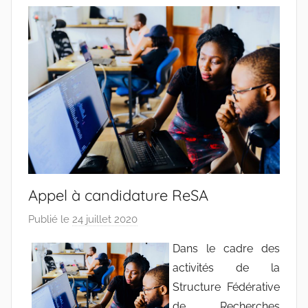
Appel à candidature ReSA
Publié le
24 juillet 2020
p
a
Dans le cadre des
r
activités de la
r
Structure Fédérative
a
de Recherches