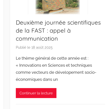
Deuxième journée scientifiques
de la FAST : appel à
communication
Publié le
18 août 2025
p
a
Le thème général de cette année est :
r
« Innovations en Sciences et techniques
r
comme vecteurs de dévelopement socio-
a
économiques dans un
c
i
n
Continuer la lecture
e
s