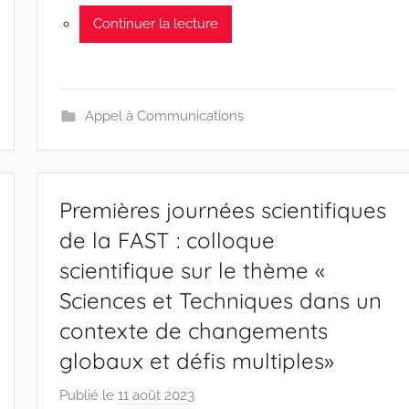
Continuer la lecture
Appel à Communications
Premières journées scientifiques
de la FAST : colloque
scientifique sur le thème «
Sciences et Techniques dans un
contexte de changements
globaux et défis multiples»
Publié le
11 août 2023
p