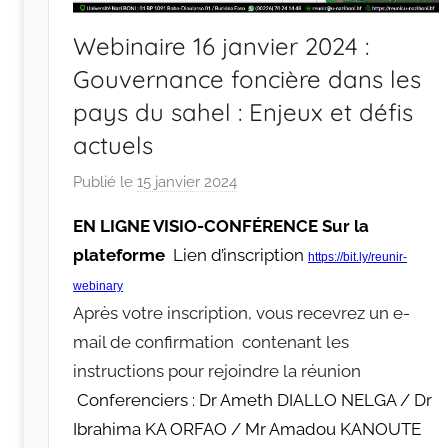
Webinaire 16 janvier 2024 :
Gouvernance foncière dans les
pays du sahel : Enjeux et défis
actuels
Publié le
15 janvier 2024
p
a
EN LIGNE VISIO-CONFÉRENCE Sur la
r
plateforme
Lien d’inscription
https://bit.ly/reunir-
r
a
webinary
Après votre inscription, vous recevrez un e-
c
i
mail de confirmation contenant les
n
instructions pour rejoindre la réunion
e
Conferenciers : Dr Ameth DIALLO NELGA / Dr
s
Ibrahima KA ORFAO / Mr Amadou KANOUTE
-