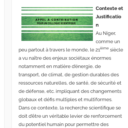
a
Contexte et
r
Justificatio
r
n
a
c
Au Niger,
i
comme un
n
ième
peu partout à travers le monde, le 21
siècle
e
a vu naître des enjeux sociétaux énormes
s
notamment en matière d’énergie, de
-
transport, de climat, de gestion durables des
w
ressources naturelles, de santé, de sécurité et
p
de défense, etc. impliquant des changements
globaux et défis multiples et multiformes.
Dans ce contexte, la recherche scientifique se
doit d’être un véritable levier de renforcement
du potentiel humain pour permettre des