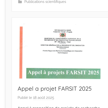
s
Publications scientifiques
-
w
p
Appel a projet FARSIT 2025
Publié le
18 août 2025
p
a