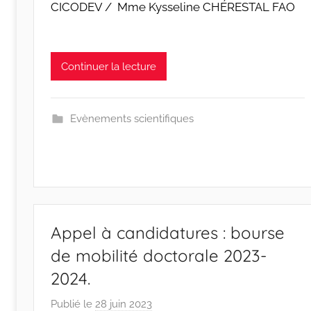
CICODEV / Mme Kysseline CHÉRESTAL FAO
w
p
Continuer la lecture
Evènements scientifiques
Appel à candidatures : bourse
de mobilité doctorale 2023-
2024.
Publié le
28 juin 2023
p