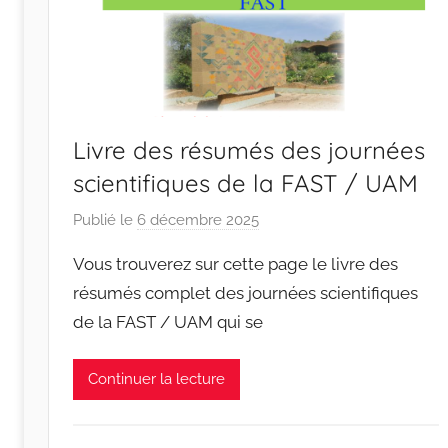
Livre des résumés des journées
scientifiques de la FAST / UAM
Publié le
6 décembre 2025
p
a
Vous trouverez sur cette page le livre des
r
résumés complet des journées scientifiques
r
de la FAST / UAM qui se
a
c
i
Continuer la lecture
n
e