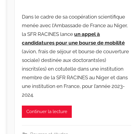
a
r
Dans le cadre de sa coopération scientifique
r
menée avec l’Ambassade de France au Niger,
a
la SFR RACINES lance
un appel à
c
candidatures pour une bourse de mobilité
i
(avion, frais de séjour et bourse de couverture
n
e
sociale) destinée aux doctorants(es)
s
inscrits(es) en cotutelle dans une institution
-
membre de la SFR RACINES au Niger et dans
w
une institution en France, pour l’année 2023-
p
2024.
Continuer la lecture