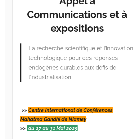
Appel à
i
Communications et à
n
e
expositions
s
-
w
La recherche scientifique et l’Innovation
p
technologique pour des réponses
endogènes durables aux défis de
l’industrialisation
>>
Centre International de Conférences
Mahatma Gandhi de Niamey
>>
du 27 au 31 Mai 2025