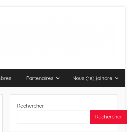
bres
Partenaires
Nous (re) joindre
Rechercher
Rechercher