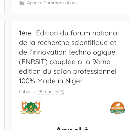
-
Appel à Communications
w
p
1ère Édition du forum national
de la recherche scientifique et
de l’innovation technologique
(FNRSIT) couplée a la 9ème
édition du salon professionnel
100% Made in Niger
Publié le
28 mars 2025
p
a
r
r
a
c