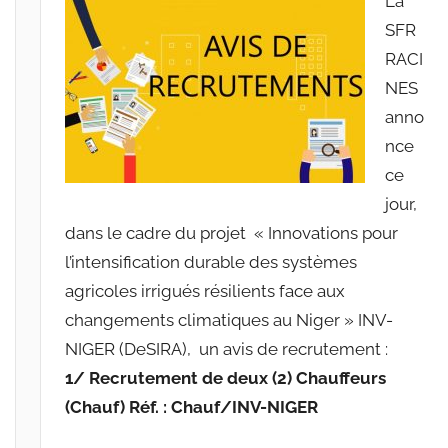
La
r
SFR
r
RACI
a
c
NES
i
anno
n
nce
e
ce
s
jour,
-
dans le cadre du projet « Innovations pour
w
l’intensification durable des systèmes
p
agricoles irrigués résilients face aux
changements climatiques au Niger » INV-
NIGER (DeSIRA), un avis de recrutement :
1/
Recrutement de deux (2) Chauffeurs
(Chauf) Réf. : Chauf/INV-NIGER