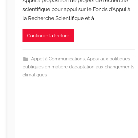
Appel à proposition de projets de recherche
r
scientifique pour appui sur le Fonds d’Appui à
r
la Recherche Scientifique et à
a
c
i
Continuer la lecture
n
e
s
Appel à Communications
,
Appui aux politiques
-
publiques en matière d’adaptation aux changements
w
climatiques
p