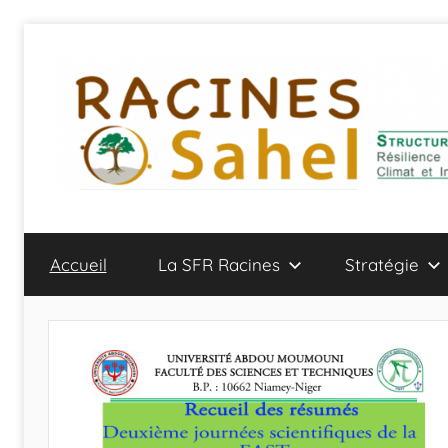
Aller
au
contenu
Accueil
La SFR Racines
Stratégie