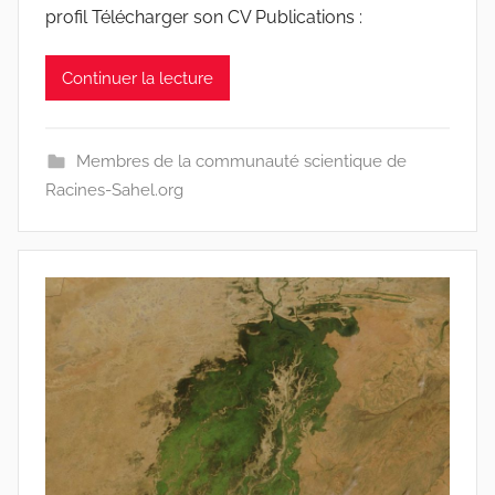
profil Télécharger son CV Publications :
a
c
Continuer la lecture
i
n
e
Membres de la communauté scientique de
s
Racines-Sahel.org
-
w
p