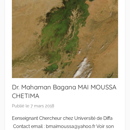
Dr. Mahaman Bagana MAI MOUSSA
CHETIMA
Publié le
7 mars 2018
p
a
Eenseignant Chercheur chez Université de Diffa
r
Contact email : bmaimoussa@yahoo.fr Voir son
r