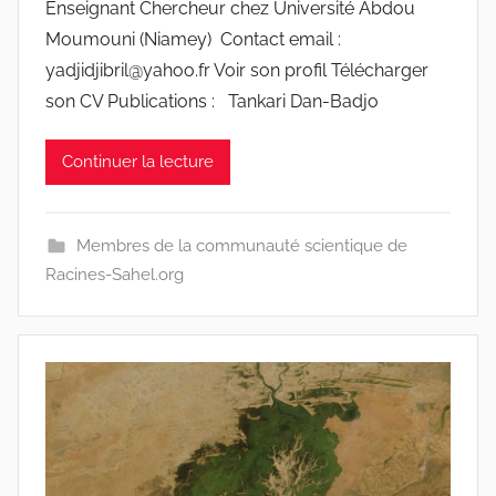
Enseignant Chercheur chez Université Abdou
r
Moumouni (Niamey) Contact email :
r
yadjidjibril@yahoo.fr Voir son profil Télécharger
a
son CV Publications : Tankari Dan-Badjo
c
i
Continuer la lecture
n
e
s
Membres de la communauté scientique de
-
Racines-Sahel.org
w
p