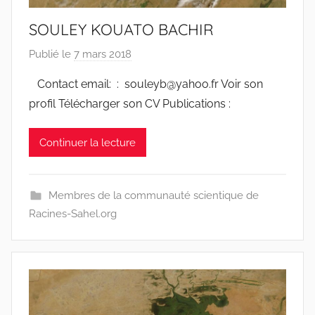
SOULEY KOUATO BACHIR
Publié le
7 mars 2018
p
a
Contact email: : souleyb@yahoo.fr Voir son
r
profil Télécharger son CV Publications :
r
a
Continuer la lecture
c
i
n
Membres de la communauté scientique de
e
Racines-Sahel.org
s
-
w
p