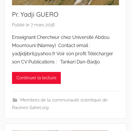
Pr. Yadji GUERO
Publié le
7 mars 2018
p
a
Enseignant Chercheur chez Université Abdou
r
Moumouni (Niamey) Contact email :
r
yadjidjibril@yahoo.fr Voir son profil Télécharger
a
son CV Publications : Tankari Dan-Badjo
c
i
Continuer la lecture
n
e
s
Membres de la communauté scientique de
-
Racines-Sahel.org
w
p