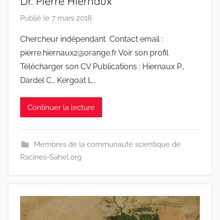
Dr. Pierre Hiernaux
Publié le
7 mars 2018
p
a
Chercheur indépendant Contact email :
r
pierre.hiernaux2@orange.fr Voir son profil
r
Télécharger son CV Publications : Hiernaux P.,
a
Dardel C., Kergoat L.,
c
i
Continuer la lecture
n
e
s
Membres de la communauté scientique de
-
Racines-Sahel.org
w
p