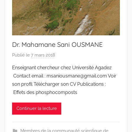
Dr. Mahamane Sani OUSMANE
Publié le
7 mars 2018
p
a
Enseignant chercheur chez Université Agadez
r
Contact email : msaniousmane@gmail.com Voir
r
son profil Télécharger son CV Publications :
a
Effets des phosphocomposts
c
i
Continuer la lecture
n
e
s
Membres de la communauté scientique de
-