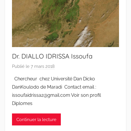
Dr. DIALLO IDRISSA Issoufa
Publié le
7 mars 2018
p
a
Chercheur chez Université Dan Dicko
r
DanKoulodo de Maradi Contact email :
r
issoufaidrissa2@gmail.com Voir son profil
a
Diplomes
c
i
Continuer la lecture
n
e