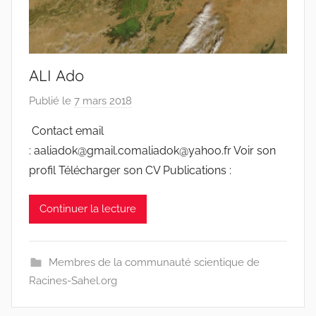
ALI Ado
Publié le
7 mars 2018
p
a
Contact email
r
: aaliadok@gmail.comaliadok@yahoo.fr Voir son
r
profil Télécharger son CV Publications :
a
c
Continuer la lecture
i
n
e
Membres de la communauté scientique de
s
Racines-Sahel.org
-
w