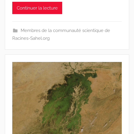
a
Continuer la lecture
c
i
n
Membres de la communauté scientique de
e
Racines-Sahel.org
s
-
w
p