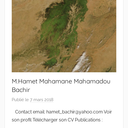
M.Hamet Mahamane Mahamadou
Bachir
Publié le
7 mars 2018
p
a
Contact email: hamet_bachir@yahoo.com Voir
r
son profil Télécharger son CV Publications :
r