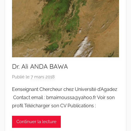
Dr. Ali ANDA BAWA
Publié le
7 mars 2018
p
a
Eenseignant Chercheur chez Université d’Agadez
r
Contact email : bmaimoussa@yahoo.fr Voir son
r
profil Télécharger son CV Publications :
a
c
Continuer la lecture
i
n