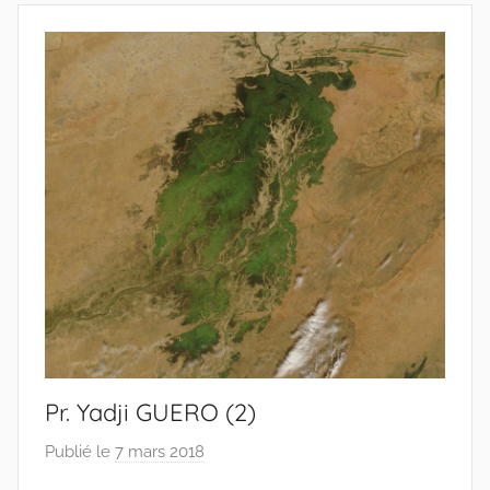
p
Pr. Yadji GUERO (2)
Publié le
7 mars 2018
p
a