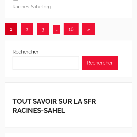
Racines-Sahel.org
w
p
Pagination
Articles
1
2
3
…
16
»
suivants
des
publications
Rechercher
Rechercher
TOUT SAVOIR SUR LA SFR
RACINES-SAHEL