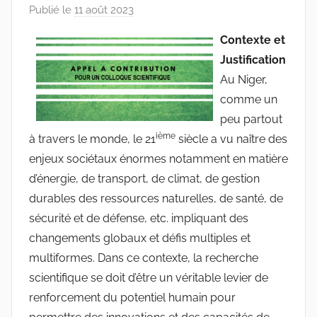
Publié le
11 août 2023
p
a
Contexte et
r
Justification
r
Au Niger,
a
comme un
c
peu partout
i
ième
à travers le monde, le 21
n
siècle a vu naître des
e
enjeux sociétaux énormes notamment en matière
s
d’énergie, de transport, de climat, de gestion
-
durables des ressources naturelles, de santé, de
w
sécurité et de défense, etc. impliquant des
p
changements globaux et défis multiples et
multiformes. Dans ce contexte, la recherche
scientifique se doit d’être un véritable levier de
renforcement du potentiel humain pour